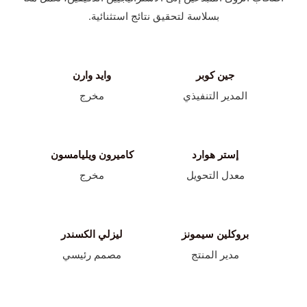
بسلاسة لتحقيق نتائج استثنائية.
جين كوبر
وايد وارن
المدير التنفيذي
مخرج
إستر هوارد
كاميرون ويليامسون
معدل التحويل
مخرج
بروكلين سيمونز
ليزلي الكسندر
مدير المنتج
مصمم رئيسي