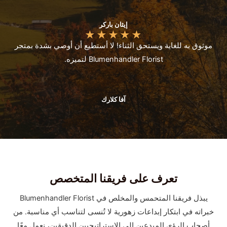
إيثان باركر
★
★
★
★
★
موثوق به للغاية ويستحق الثناء! لا أستطيع أن أوصي بشدة بمتجر
Blumenhandler Florist لتميزه.
آفا كلارك
تعرف على فريقنا المتخصص
يبذل فريقنا المتحمس والمخلص في Blumenhandler Florist
خبراته في ابتكار إبداعات زهورية لا تُنسى لتناسب أي مناسبة. من
أصحاب الرؤى المبدعين إلى الاستراتيجيين الدقيقين، نعمل معًا