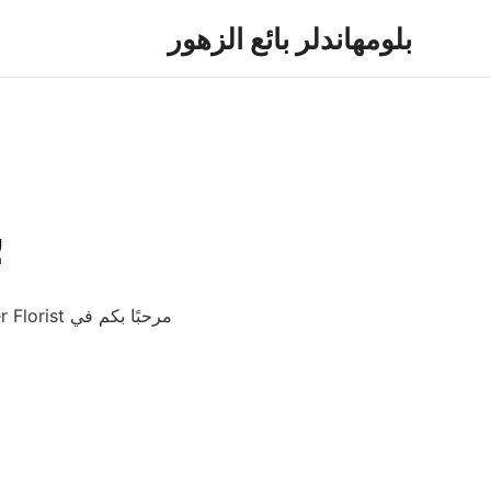
خطي
بلومهاندلر بائع الزهور
لى
لمحتوى
ب